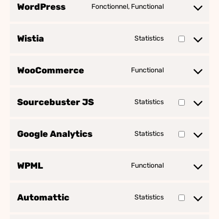
WordPress
Fonctionnel, Functional
Consent
to
service
Wistia
Statistics
Consent
wordpress
to
service
WooCommerce
Functional
Consent
wistia
to
service
Sourcebuster JS
Statistics
Consent
woocommerce
to
service
Google Analytics
Statistics
Consent
sourcebuster-
to
js
service
WPML
Functional
Consent
google-
to
analytics
service
Automattic
Statistics
Consent
wpml
to