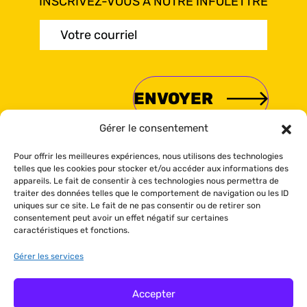
INSCRIVEZ-VOUS À NOTRE INFOLETTRE
Courriel
(Nécessaire)
Gérer le consentement
Pour offrir les meilleures expériences, nous utilisons des technologies
telles que les cookies pour stocker et/ou accéder aux informations des
© Sea Shack 2024 Tous droits
appareils. Le fait de consentir à ces technologies nous permettra de
traiter des données telles que le comportement de navigation ou les ID
réservés.
Politique de réservation
-
uniques sur ce site. Le fait de ne pas consentir ou de retirer son
Politiques de confidentialité
-
Politique
consentement peut avoir un effet négatif sur certaines
de cookies
- CITQ 190971 et 627027
caractéristiques et fonctions.
Gérer les services
Conception visuelle :
Audace Marketing
- Développement et programmation :
Accepter
Jolifish