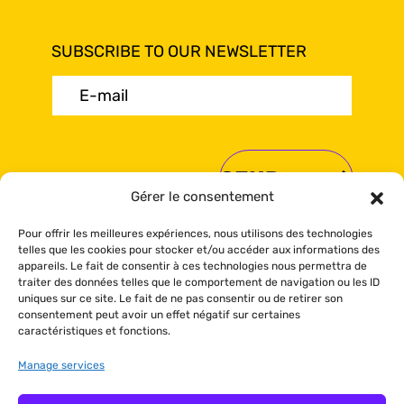
SUBSCRIBE TO OUR NEWSLETTER
E-
mail
(Required)
Gérer le consentement
Pour offrir les meilleures expériences, nous utilisons des technologies
telles que les cookies pour stocker et/ou accéder aux informations des
appareils. Le fait de consentir à ces technologies nous permettra de
traiter des données telles que le comportement de navigation ou les ID
© Sea Shack 2024 All rights reserved.
uniques sur ce site. Le fait de ne pas consentir ou de retirer son
Booking policy
-
Privacy policy
-
Cookies
consentement peut avoir un effet négatif sur certaines
policy
caractéristiques et fonctions.
Manage services
Visual Design:
Audace Marketing
-
Development and Programming:
Jolifish